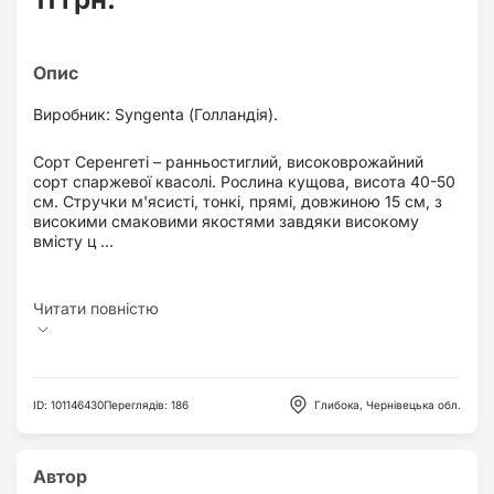
Виробник: Syngenta (Голландія).
Сорт Серенгеті – ранньостиглий, високоврожайний
сорт спаржевої квасолі. Рослина кущова, висота 40-50
см. Стручки м'ясисті, тонкі, прямі, довжиною 15 см, з
високими смаковими якостями завдяки високому
вмісту ц ...
ID
:
101146430
Переглядів
:
186
Глибока, Чернівецька обл.
Автор