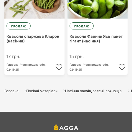
ПРОДАЖ
ПРОДАЖ
Квасоля спаржева Кларон
Квасоля Файний Ясь пакет
(насіння)
гiгант (насіння)
17 грн.
15 грн.
Глибока,
Чернівецька обл.
Глибока,
Чернівецька обл.
02-11-25
02-11-25
Головна
Посівні матеріали
Насіння овочів, зелені, прянощів
Н