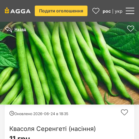
Подати оголошення
рос
укр
Назад
Оновлено 2026-06-24 в
18:35
Квасоля Серенгеті (насіння)
11 грн.