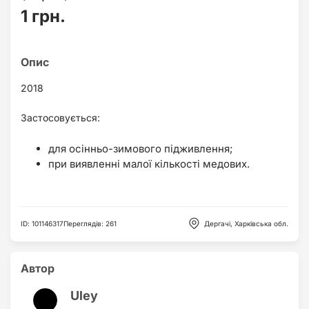
1 грн.
2018
Застосовується:
для осінньо-зимового підживлення;
при виявленні малої кількості медових.
ID
:
101146317
Переглядів
:
261
Дергачі, Харківська обл.
Автор
Uley