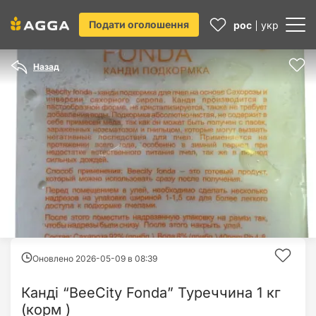
Подати оголошення
рос
укр
Назад
Оновлено 2026-05-09 в
08:39
Канді “BeeCity Fonda” Туреччина 1 кг
(корм )