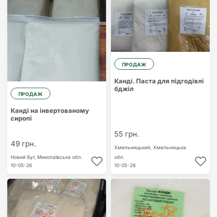
ПРОДАЖ
Канді. Паста для підгодівлі
бджіл
ПРОДАЖ
Канді на інвертованому
сиропі
55 грн.
49 грн.
Хмельницький,
Хмельницька
Новий Буг,
Миколаївська обл.
обл.
10-05-26
10-05-26