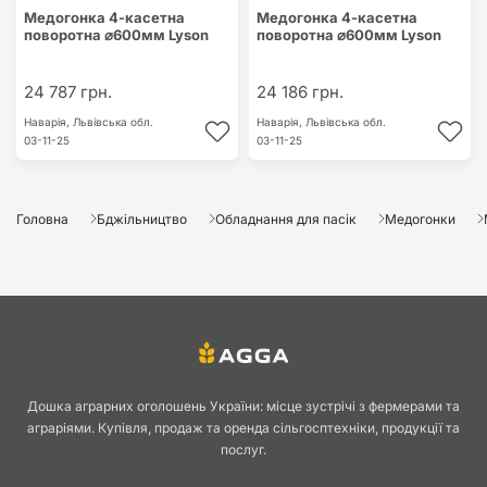
Медогонка 4-касетна
Медогонка 4-касетна
поворотна ⌀600мм Lyson
поворотна ⌀600мм Lyson
24 787 грн.
24 186 грн.
Наварія,
Львівська обл.
Наварія,
Львівська обл.
03-11-25
03-11-25
Головна
Бджільництво
Обладнання для пасік
Медогонки
Дошка аграрних оголошень України: місце зустрічі з фермерами та
аграріями. Купівля, продаж та оренда сільгосптехніки, продукції та
послуг.