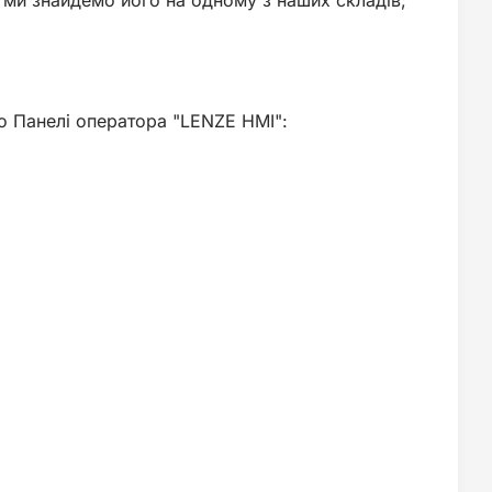
 ми знайдемо його на одному з наших складів;
о Панелі оператора "LENZE HMI":