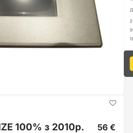
Д
2
0
1
ZE 100% з 2010р.
56 €