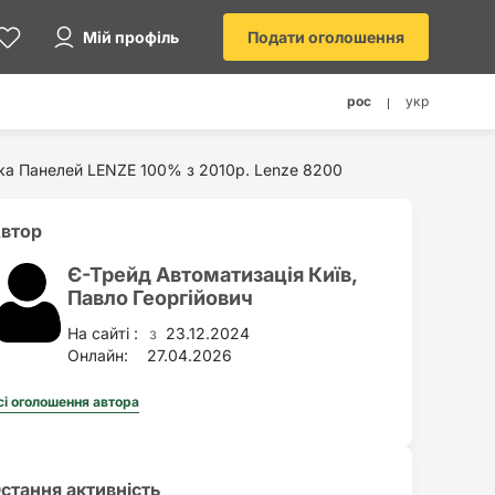
Мій профіль
Подати оголошення
рос
укр
ка Панелей LENZE 100% з 2010р. Lenze 8200
втор
Є-Трейд Автоматизація Київ,
Павло Георгійович
На сайті :
23.12.2024
з
Онлайн:
27.04.2026
сі оголошення автора
стання активність