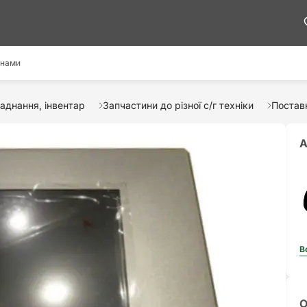
 нами
аднання, інвентар
Запчастини до різної с/г техніки
Постав
А
В
О