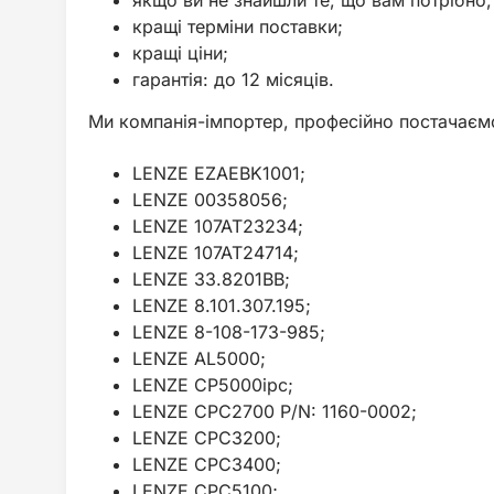
якщо ви не знайшли те, що вам потрібно,
кращі терміни поставки;
кращі ціни;
гарантія: до 12 місяців.
Ми компанія-імпортер, професійно постачаєм
LENZE EZAEBK1001;
LENZE 00358056;
LENZE 107AT23234;
LENZE 107AT24714;
LENZE 33.8201BB;
LENZE 8.101.307.195;
LENZE 8-108-173-985;
LENZE AL5000;
LENZE CP5000ipc;
LENZE CPC2700 P/N: 1160-0002;
LENZE CPC3200;
LENZE CPC3400;
LENZE CPC5100;