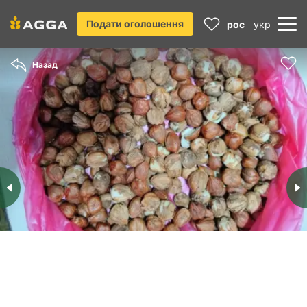
Подати оголошення
рос
укр
Назад