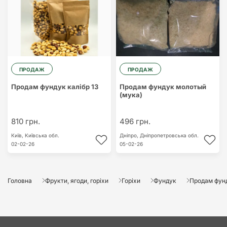
ПРОДАЖ
ПРОДАЖ
Продам фундук калібр 13
Продам фундук молотый
(мука)
810 грн.
496 грн.
Київ,
Київська обл.
Дніпро,
Дніпропетровська обл.
02-02-26
05-02-26
Головна
Фрукти, ягоди, горіхи
Горіхи
Фундук
Продам фун