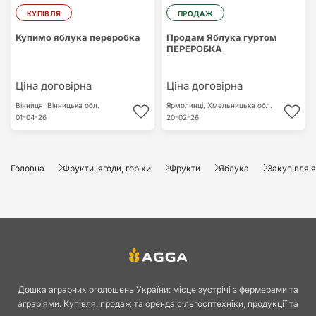
КУПІВЛЯ
ПРОДАЖ
Купимо яблука переробка
Продам Яблука гуртом
ПЕРЕРОБКА
Ціна договірна
Ціна договірна
Вінниця,
Вінницька обл.
Ярмолинці,
Хмельницька обл.
01-04-26
20-02-26
Головна
Фрукти, ягоди, горіхи
Фрукти
Яблука
Закупівля 
Дошка аграрних оголошень України: місце зустрічі з фермерами та
аграріями. Купівля, продаж та оренда сільгосптехніки, продукції та