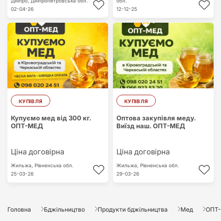
Дніпро,
Дніпропетровська обл.
обл.
02-04-26
12-12-25
КУПІВЛЯ
КУПІВЛЯ
Купуємо мед від 300 кг.
Оптова закупівля меду.
ОПТ-МЕД
Виїзд наш. ОПТ-МЕД
Ціна договірна
Ціна договірна
Жильжа,
Рівненська обл.
Жильжа,
Рівненська обл.
25-03-26
29-03-26
Головна
Бджільництво
Продукти бджільництва
Мед
ОПТ-