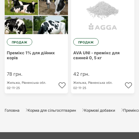
ПРОДАЖ
ПРОДАЖ
Премікс 1% для дійних
AVA UNI - премікс для
корів
свиней 0, 5 кг
78 грн.
42 грн.
Жильжа,
Рівненська обл.
Жильжа,
Рівненська обл.
02-11-25
02-11-25
Головна
Корма для сільгосптварин
Кормові добавки
Премікс