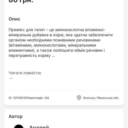
Премікс для телят – це амінокислотна вітамінно-
мінеральна добавка в корм, яка здатна забезпечити
організм необхідними поживними речовинами
(вітамінами, амінокислотами, мінеральними
елементами), а також поліпшити обмін речовин і
перетравність корму ...
ID
:
101100535
Переглядів
:
144
Жильжа, Рівненська обл.
Автор
Андрей