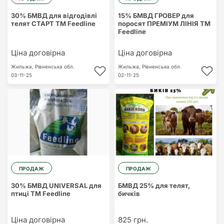
30% БМВД для відгодівлі
15% БМВД ГРОВЕР для
телят СТАРТ ТМ Feedline
поросят ПРЕМІУМ ЛІНІЯ ТМ
Feedline
Ціна договірна
Ціна договірна
Жильжа,
Рівненська обл.
Жильжа,
Рівненська обл.
03-11-25
02-11-25
ПРОДАЖ
ПРОДАЖ
30% БМВД UNIVERSAL для
БМВД 25% для телят,
птиці ТМ Feedline
бичків
Ціна договірна
825 грн.