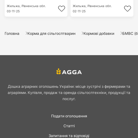
Жильжа,
Рівненська обл.
Жильжа,
Рівненська обл.
03-11-25
02-11-25
Головна
Корма для сільгосптварин
Кормові добавки
БМВС (б
Дошка аграрних оголошень України: місце зустрічі з фермерами та
аграріями. Купівля, продаж та оренда сільгосптехніки, продукції та
послуг.
Подати оголошення
Статті
Запитання та відповіді