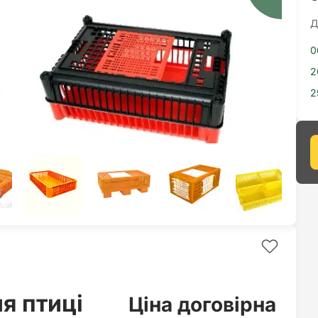
Д
0
2
2
я птиці
Ціна договірна