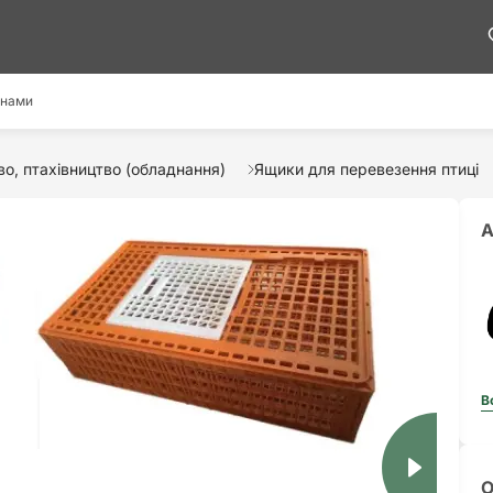
 нами
о, птахівництво (обладнання)
Ящики для перевезення птиці
А
В
О