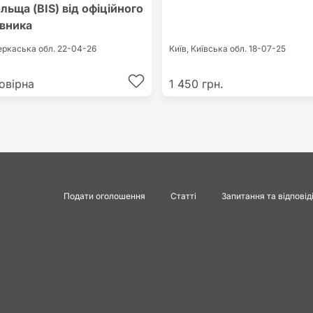
льща (BIS) від офіційного
вника
еркаська обл.
22-04-26
Київ,
Київська обл.
18-07-25
овірна
1 450 грн.
Подати оголошення
Статті
Запитання та відповід