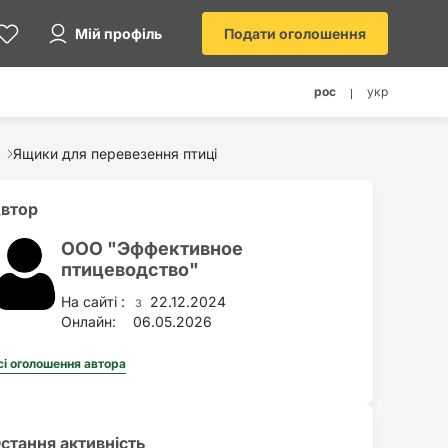
Мій профіль
Подати оголошення
рос
укр
Ящики для перевезення птиці
втор
ООО "Эффективное
птицеводство"
На сайті :
22.12.2024
з
Онлайн:
06.05.2026
сі оголошення автора
стання активність