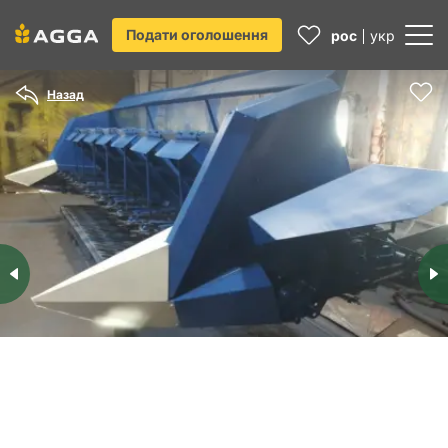
Подати оголошення
рос
укр
Назад