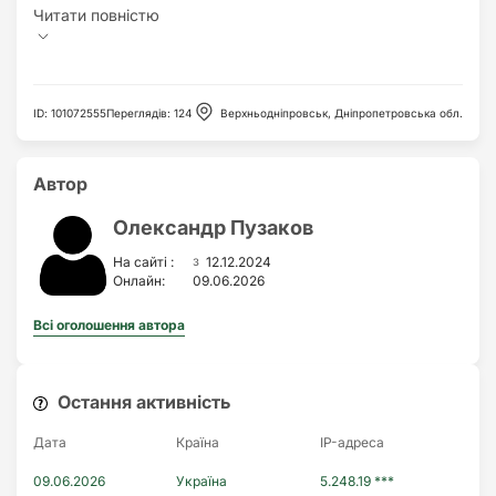
ID
:
101072555
Переглядів
:
124
Верхньодніпровськ, Дніпропетровська обл.
Автор
Олександр Пузаков
з
На сайті :
12.12.2024
Онлайн:
09.06.2026
Всі оголошення автора
Остання активність
Дата
Країна
IP-адреса
09.06.2026
Україна
5.248.19 ***