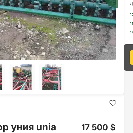
Д
1
1
1
р уния unia
17 500 $