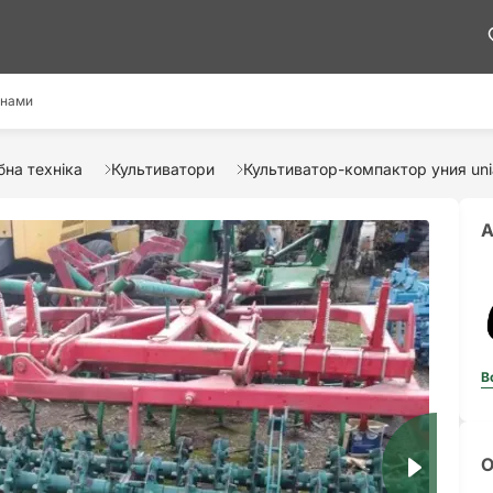
 нами
на техніка
Культиватори
Культиватор-компактор уния unia
А
В
О