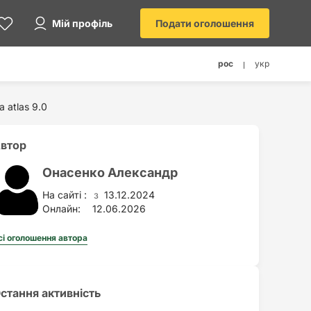
Мій профіль
Подати оголошення
рос
укр
 atlas 9.0
втор
Онасенко Александр
На сайті :
13.12.2024
з
Онлайн:
12.06.2026
сі оголошення автора
стання активність